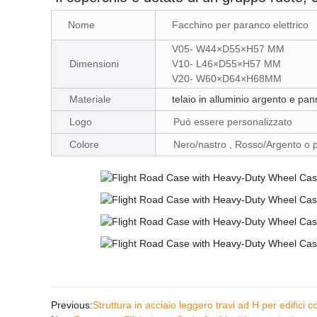
Nome
Facchino per paranco elettrico
V05- W44×D55×H57 MM
Dimensioni
V10- L46×D55×H57 MM
V20- W60×D64×H68MM
Materiale
telaio in alluminio argento e panne
Logo
Può essere personalizzato
Colore
Nero/nastro , Rosso/Argento o
Previous:
Struttura in acciaio leggero travi ad H per edifici 