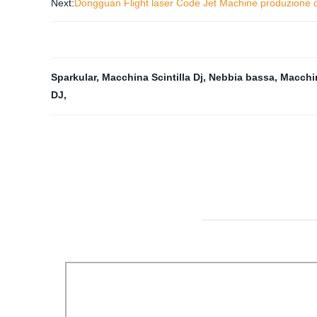
Next:
Dongguan Flight laser Code Jet Machine produzione 
Sparkular
,
Macchina Scintilla Dj
,
Nebbia bassa
,
Macchin
DJ
,