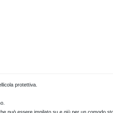
llicola protettiva.
so.
 che può essere impilato su e giù per un comodo s