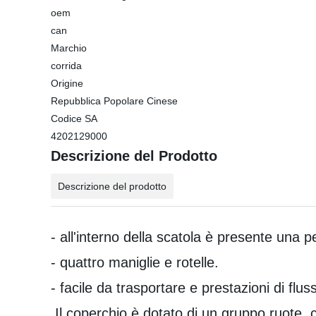
oem
can
Marchio
corrida
Origine
Repubblica Popolare Cinese
Codice SA
4202129000
Descrizione del Prodotto
Descrizione del prodotto
- all'interno della scatola è presente una pe
- quattro maniglie e rotelle.
- facile da trasportare e prestazioni di flus
Il coperchio è dotato di un gruppo ruote,