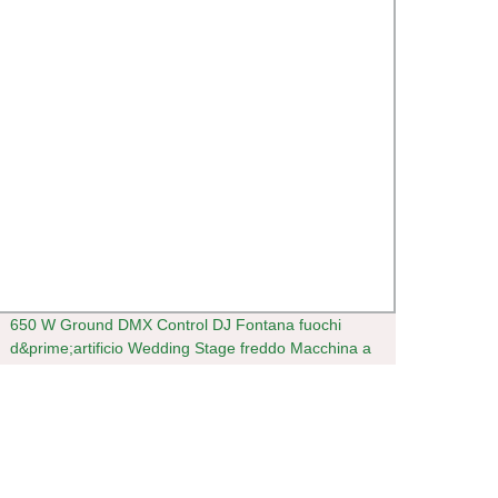
650 W Ground DMX Control DJ Fontana fuochi
Verric
d&prime;artificio Wedding Stage freddo Macchina a
scintilla