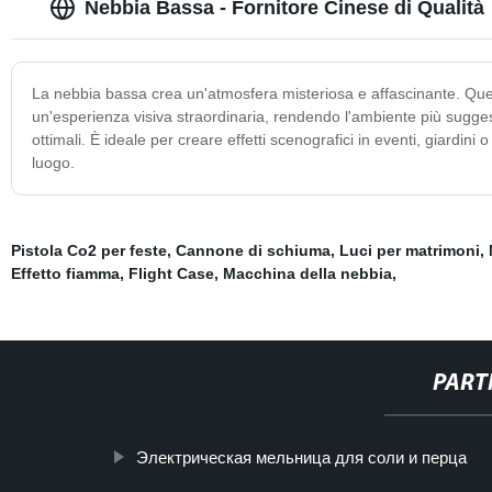
Nebbia Bassa - Fornitore Cinese di Qualità
La nebbia bassa crea un'atmosfera misteriosa e affascinante. Quest
un'esperienza visiva straordinaria, rendendo l'ambiente più suggest
ottimali. È ideale per creare effetti scenografici in eventi, giardin
luogo.
Pistola Co2 per feste
,
Cannone di schiuma
,
Luci per matrimoni
,
Effetto fiamma
,
Flight Case
,
Macchina della nebbia
,
PART
Электрическая мельница для соли и перца